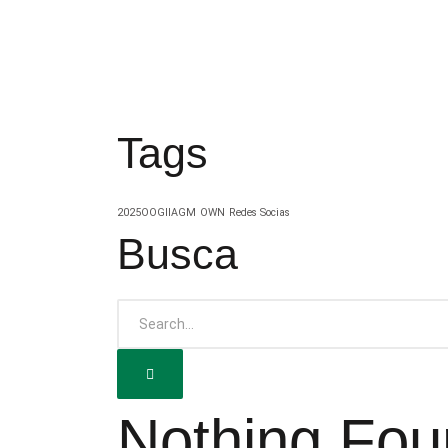
Tags
2025OOGIIAGM
OWN
Redes Socias
Busca
Nothing Fou