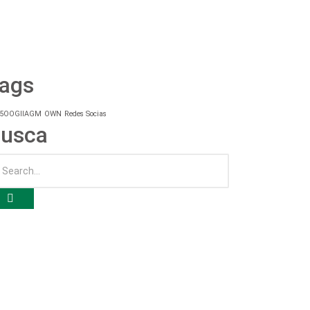
ags
25OOGIIAGM
OWN
Redes Socias
usca