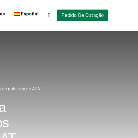
os
Español
Pedido De Cotação
s de gobierno de APAT
a
os