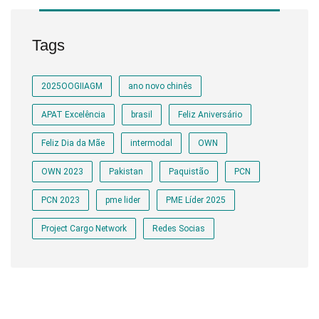
Tags
2025OOGIIAGM
ano novo chinês
APAT Excelência
brasil
Feliz Aniversário
Feliz Dia da Mãe
intermodal
OWN
OWN 2023
Pakistan
Paquistão
PCN
PCN 2023
pme lider
PME Líder 2025
Project Cargo Network
Redes Socias