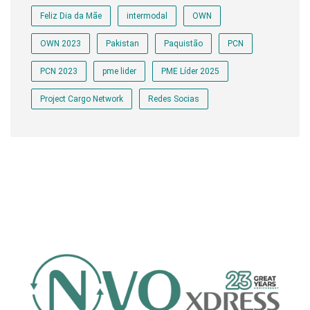
Feliz Dia da Mãe
intermodal
OWN
OWN 2023
Pakistan
Paquistão
PCN
PCN 2023
pme lider
PME Líder 2025
Project Cargo Network
Redes Socias