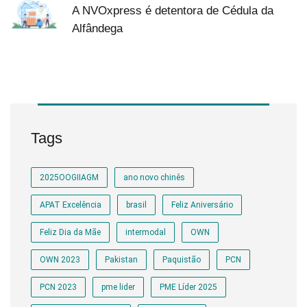
A NVOxpress é detentora de Cédula da
Alfândega
Tags
2025OOGIIAGM
ano novo chinês
APAT Excelência
brasil
Feliz Aniversário
Feliz Dia da Mãe
intermodal
OWN
OWN 2023
Pakistan
Paquistão
PCN
PCN 2023
pme lider
PME Líder 2025