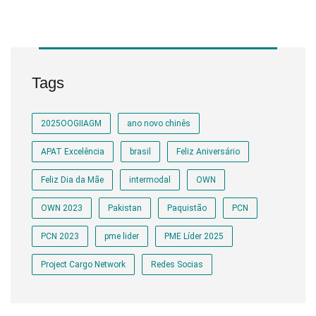
Tags
2025OOGIIAGM
ano novo chinês
APAT Excelência
brasil
Feliz Aniversário
Feliz Dia da Mãe
intermodal
OWN
OWN 2023
Pakistan
Paquistão
PCN
PCN 2023
pme lider
PME Líder 2025
Project Cargo Network
Redes Socias