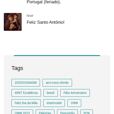
Portugal (feriado).
Next
Feliz Santo António!
Tags
2025OOGIIAGM
ano novo chinês
APAT Excelência
brasil
Feliz Aniversário
Feliz Dia da Mãe
intermodal
OWN
OWN 2023
Pakistan
Paquistão
PCN