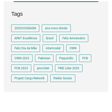
Tags
2025OOGIIAGM
ano novo chinês
APAT Excelência
brasil
Feliz Aniversário
Feliz Dia da Mãe
intermodal
OWN
OWN 2023
Pakistan
Paquistão
PCN
PCN 2023
pme lider
PME Líder 2025
Project Cargo Network
Redes Socias